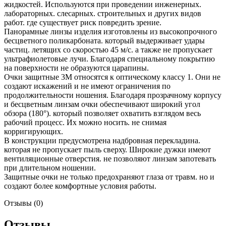
жидкостей. Используются при проведении инженерных.
лабораторных. слесарных. строительных и других видов
работ. где существует риск повредить зрение.
Панорамные линзы изделия изготовлены из высокопрочного
бесцветного поликарбоната. который выдерживает удары
частиц. летящих со скоростью 45 м/с. а также не пропускает
ультрафиолетовые лучи. Благодаря специальному покрытию
на поверхности не образуются царапины.
Очки защитные 3M относятся к оптическому классу 1. Они не
создают искажений и не имеют ограничения по
продолжительности ношения. Благодаря прозрачному корпусу
и бесцветным линзам очки обеспечивают широкий угол
обзора (180°). который позволяет охватить взглядом весь
рабочий процесс. Их можно носить. не снимая
корригирующих.
В конструкции предусмотрена надбровная перекладина.
которая не пропускает пыль сверху. Широкие дужки имеют
вентиляционные отверстия. не позволяют линзам запотевать
при длительном ношении.
Защитные очки не только предохраняют глаза от травм. но и
создают более комфортные условия работы.
Отзывы (0)
Отзывы