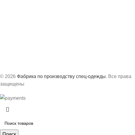
info@vs-spec.ru
Офис:
г. Казань, ул. Академика Завойского, 3А
Производство:
г. Сарапул, ул. Труда, д.63Б
График работ:
с 8:30 до 17:30 по МСК
© 2026
Фабрика по производству спец-одежды
. Все права
защищены
Поиск